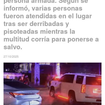
persona armada. Según se
informó, varias personas
fueron atendidas en el lugar
tras ser derribadas y
pisoteadas mientras la
multitud corría para ponerse a
salvo.
27/10/2025