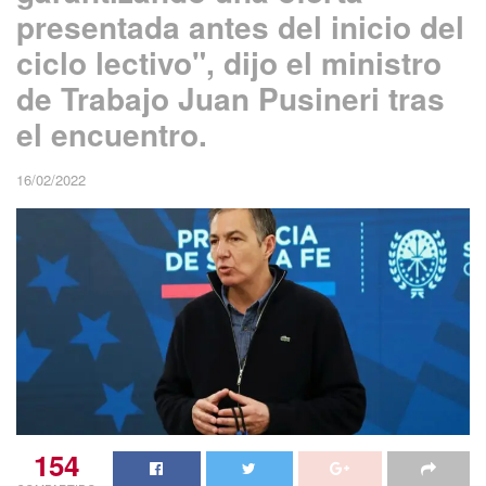
presentada antes del inicio del
ciclo lectivo", dijo el ministro
de Trabajo Juan Pusineri tras
el encuentro.
16/02/2022
154