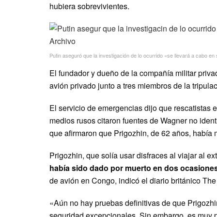
hubiera sobrevivientes.
Putin aseguró que la investigación de lo ocurrido «se llevará a cabo en su
El fundador y dueño de la compañía militar privad
avión privado junto a tres miembros de la tripulac
El servicio de emergencias dijo que rescatistas e
medios rusos citaron fuentes de Wagner no ident
que afirmaron que Prigozhin, de 62 años, había 
Prigozhin, que solía usar disfraces al viajar al e
había sido dado por muerto en dos ocasione
de avión en Congo, indicó el diario británico Th
«Aún no hay pruebas definitivas de que Prigozh
seguridad excepcionales. Sin embargo, es muy p