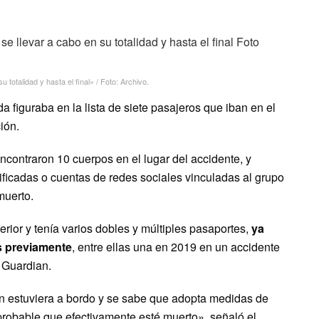
 totalidad y hasta el final» / Foto: Archivo.
a figuraba en la lista de siete pasajeros que iban en el
ión.
ncontraron 10 cuerpos en el lugar del accidente, y
ificadas o cuentas de redes sociales vinculadas al grupo
muerto.
xterior y tenía varios dobles y múltiples pasaportes,
ya
s previamente
, entre ellas una en 2019 en un accidente
e Guardian.
in estuviera a bordo y se sabe que adopta medidas de
robable que efectivamente esté muerto», señaló el