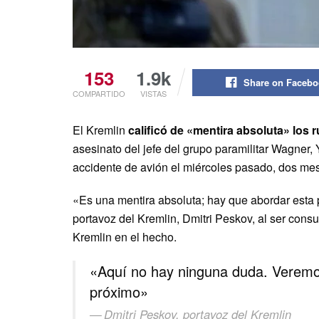
153
1.9k
Share on Faceb
COMPARTIDO
VISTAS
El Kremlin
calificó de «mentira absoluta» los
asesinato del jefe del grupo paramilitar Wagner
accidente de avión el miércoles pasado, dos me
«Es una mentira absoluta; hay que abordar esta 
portavoz del Kremlin, Dmitri Peskov, al ser consu
Kremlin en el hecho.
«Aquí no hay ninguna duda. Veremos
próximo»
Dmitri Peskov, portavoz del Kremlin