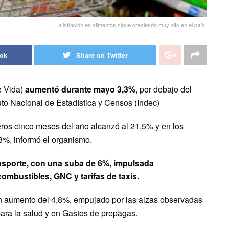
La inflación en alimentos sigue creciendo muy alto en el país.
ook
Share on Twitter
e Vida)
aumentó durante mayo 3,3%
, por debajo del
tuto Nacional de Estadística y Censos (Indec)
meros cinco meses del año alcanzó al 21,5% y en los
%, informó el organismo.
nsporte, con una suba de 6%, impulsada
combustibles, GNC y tarifas de taxis.
un aumento del 4,8%, empujado por las alzas observadas
para la salud y en Gastos de prepagas.