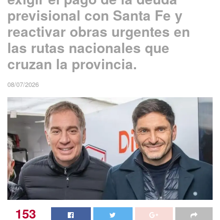
previsional con Santa Fe y
reactivar obras urgentes en
las rutas nacionales que
cruzan la provincia.
08/07/2026
153