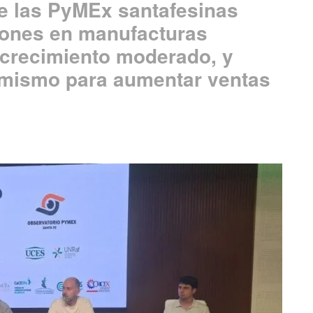
ue las PyMEx santafesinas
iones en manufacturas
 crecimiento moderado, y
imismo para aumentar ventas