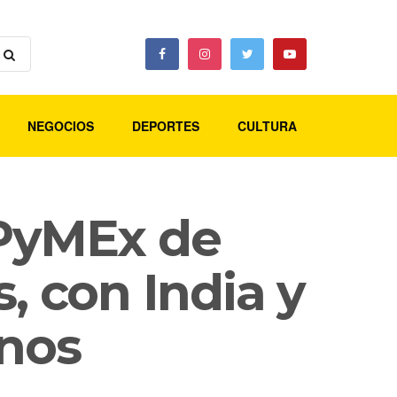
NEGOCIOS
DEPORTES
CULTURA
 PyMEx de
, con India y
inos