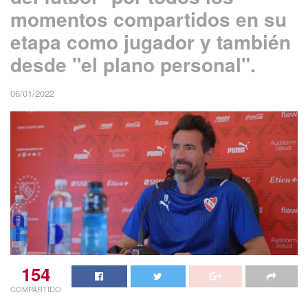
momentos compartidos en su
etapa como jugador y también
desde "el plano personal".
06/01/2022
154
COMPARTIDO