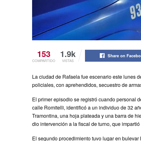
153
1.9k
Share on Faceb
COMPARTIDO
VISTAS
La ciudad de Rafaela fue escenario este lunes d
policiales, con aprehendidos, secuestro de arma
El primer episodio se registró cuando personal d
calle Romitelli, identificó a un individuo de 32 añ
Tramontina, una hoja plateada y una barra de hier
dio intervención a la fiscal de turno, que imparti
El segundo procedimiento tuvo lugar en bulevar R