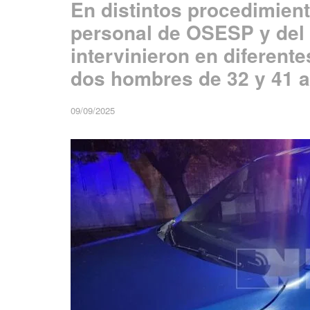
En distintos procedimient
personal de OSESP y del
intervinieron en diferent
dos hombres de 32 y 41 
09/09/2025