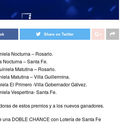
ook
Share on Twitter
niela Nocturna – Rosario.
a Nocturna – Santa Fe.
iniela Matutina – Rosario.
iela Matutina – Villa Guillermina.
iela El Primero -Villa Gobernador Gálvez.
iela Vespertina- Santa Fe.
doras de estos premios y a los nuevos ganadores.
anate una DOBLE CHANCE con Lotería de Santa Fe