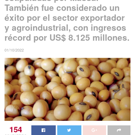
También fue considerado un
éxito por el sector exportador
y agroindustrial, con ingresos
récord por US$ 8.125 millones.
01/10/2022
154