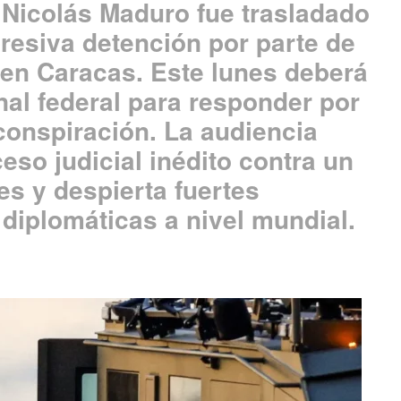
 Nicolás Maduro fue trasladado
resiva detención por parte de
en Caracas. Este lunes deberá
nal federal para responder por
conspiración. La audiencia
eso judicial inédito contra un
es y despierta fuertes
 diplomáticas a nivel mundial.