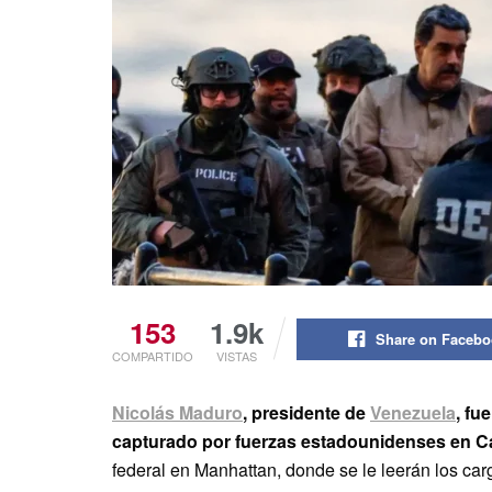
153
1.9k
Share on Faceb
COMPARTIDO
VISTAS
Nicolás Maduro
, presidente de
Venezuela
, fu
capturado por fuerzas estadounidenses en C
federal en Manhattan, donde se le leerán los cargo