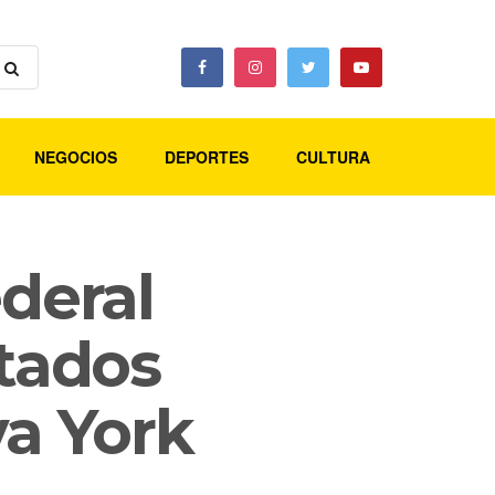
NEGOCIOS
DEPORTES
CULTURA
ederal
stados
va York