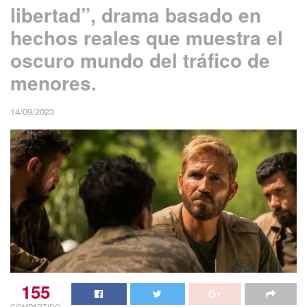
libertad”, drama basado en
hechos reales que muestra el
oscuro mundo del tráfico de
menores.
14/09/2023
155
COMPARTIDO