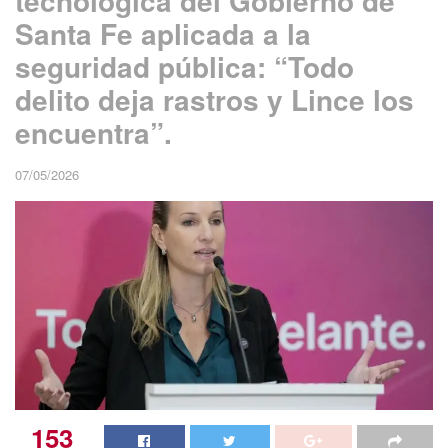
tecnológica del Gobierno de
Santa Fe aplicada a la
seguridad pública: “Todo
delito deja rastros y Lince los
encuentra”.
07/05/2026
153