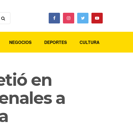
NEGOCIOS
DEPORTES
CULTURA
etió en
penales a
ta