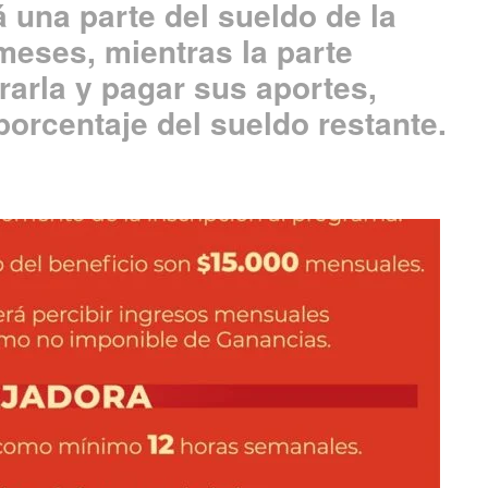
 una parte del sueldo de la
meses, mientras la parte
arla y pagar sus aportes,
porcentaje del sueldo restante.