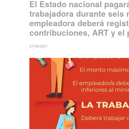
El Estado nacional pagará
trabajadora durante seis 
empleadora deberá registr
contribuciones, ART y el 
27/09/2021