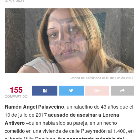
07/07/2021
Lorena ue asesinada el 10 de julio de 2017.
155
COMPARTIDO
Ramón Angel Palavecino
, un rafaelino de 43 años que el
10 de julio de 2017
acusado de asesinar a Lorena
Antivero –
quien había sido su pareja, en un hecho
cometido en una vivienda de calle Pueyrredón al 1.400, en
el barrio Villa Dominga-
fue encontrado culpable del