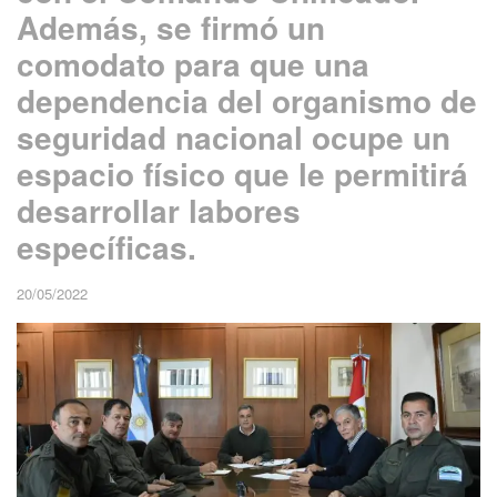
Además, se firmó un
comodato para que una
dependencia del organismo de
seguridad nacional ocupe un
espacio físico que le permitirá
desarrollar labores
específicas.
20/05/2022