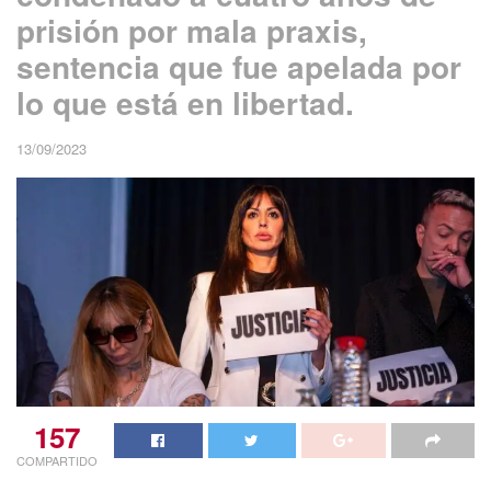
prisión por mala praxis,
sentencia que fue apelada por
lo que está en libertad.
13/09/2023
157
COMPARTIDO