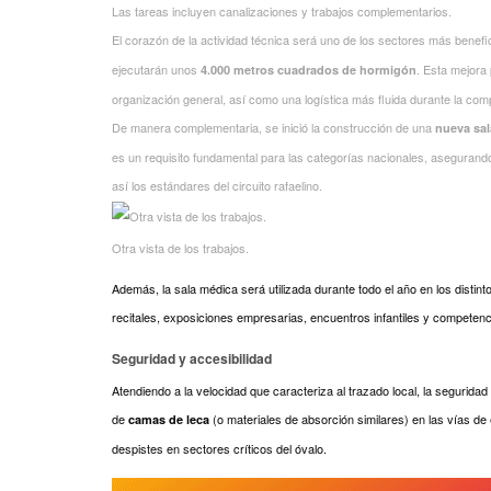
Las tareas incluyen canalizaciones y trabajos complementarios.
El corazón de la actividad técnica será uno de los sectores más benef
ejecutarán unos
. Esta mejora
4.000 metros cuadrados de hormigón
organización general, así como una logística más fluida durante la com
De manera complementaria, se inició la construcción de una
nueva sa
es un requisito fundamental para las categorías nacionales, asegurand
así los estándares del circuito rafaelino.
Otra vista de los trabajos.
Además, la sala médica será utilizada durante todo el año en los distint
recitales, exposiciones empresarias, encuentros infantiles y competenci
Seguridad y accesibilidad
Atendiendo a la velocidad que caracteriza al trazado local, la seguridad 
de
(o materiales de absorción similares) en las vías de
camas de leca
despistes en sectores críticos del óvalo.