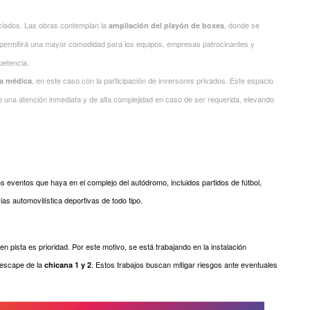
iciados. Las obras contemplan la
, donde se
ampliación del playón de boxes
 permitirá una mayor comodidad para los equipos, empresas patrocinantes y
petencia.
, en este caso con la participación de inversores privados. Este espacio
la médica
o una atención inmediata y de alta complejidad en caso de ser requerida, elevando
os eventos que haya en el complejo del autódromo, incluidos partidos de fútbol,
as automovilística deportivas de todo tipo.
en pista es prioridad. Por este motivo, se está trabajando en la instalación
 escape de la
. Estos trabajos buscan mitigar riesgos ante eventuales
chicana 1 y 2