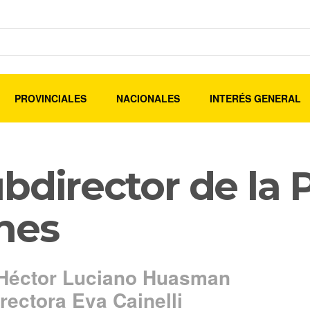
PROVINCIALES
NACIONALES
INTERÉS GENERAL
bdirector de la P
nes
a Héctor Luciano Huasman
rectora Eva Cainelli