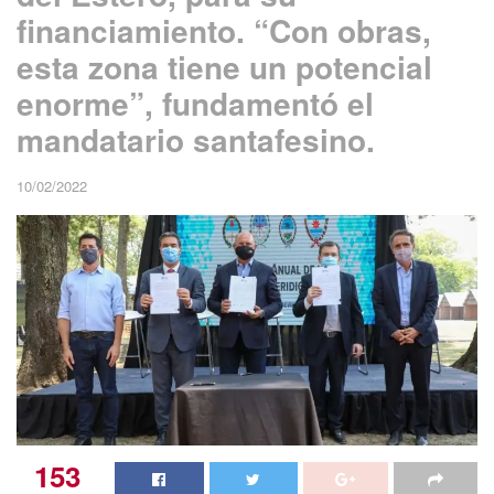
financiamiento. “Con obras,
esta zona tiene un potencial
enorme”, fundamentó el
mandatario santafesino.
10/02/2022
153