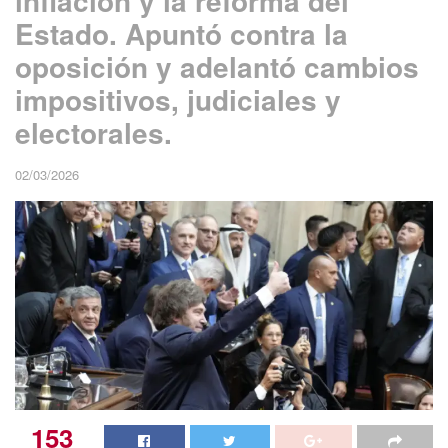
inflación y la reforma del
Estado. Apuntó contra la
oposición y adelantó cambios
impositivos, judiciales y
electorales.
02/03/2026
153