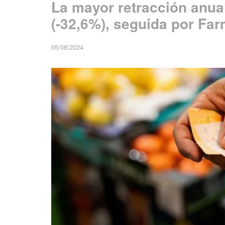
La mayor retracción anua
(-32,6%), seguida por Far
05/08/2024