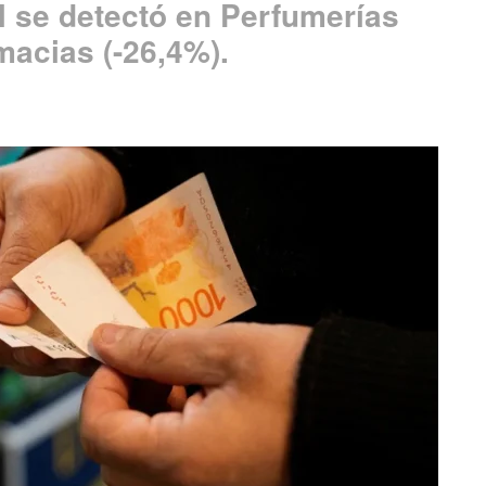
l se detectó en Perfumerías
macias (-26,4%).