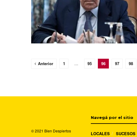
Anterior
1
…
95
96
97
98
Navegá por el sitio
© 2021
Bien Despiertos
LOCALES
SUCESOS