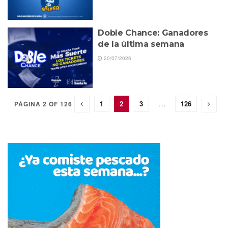
Doble Chance: Ganadores
de la última semana
20/07/2026
1
2
3
…
126
PÁGINA 2 OF 126