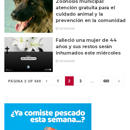
Zoonosis municipal:
atención gratuita para el
cuidado animal y la
prevención en la comunidad
05/08/2026
Falleció una mujer de 44
años y sus restos serán
inhumados este miércoles
05/08/2026
1
2
3
…
489
PÁGINA 2 OF 489